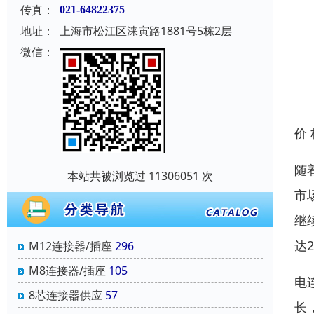
传真：
021-64822375
地址：
上海市松江区涞寅路1881号5栋2层
微信：
价
随
本站共被浏览过 11306051 次
市
继
达
M12连接器/插座
296
M8连接器/插座
105
电
8芯连接器供应
57
长