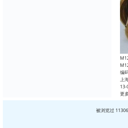
M
M1
编
上
13-
更
被浏览过 113