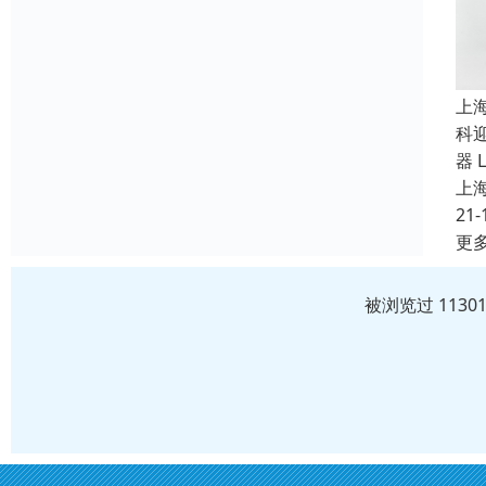
上
科
器 
上
21-
更
被浏览过 113