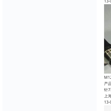
13-
M
产
针7
上
13-