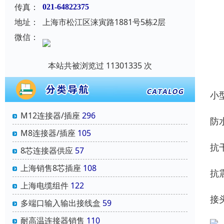
传真：
021-64822375
地址：
上海市松江区涞寅路1881号5栋2层
微信：
本站共被浏览过 11301335 次
小
M12连接器/插座
296
防
M8连接器/插座
105
抗
8芯连接器供应
57
上海销售8芯插座
108
抗
上海电缆组件
122
接
多端口输入输出接线盒
59
耐高温连接器销售
110