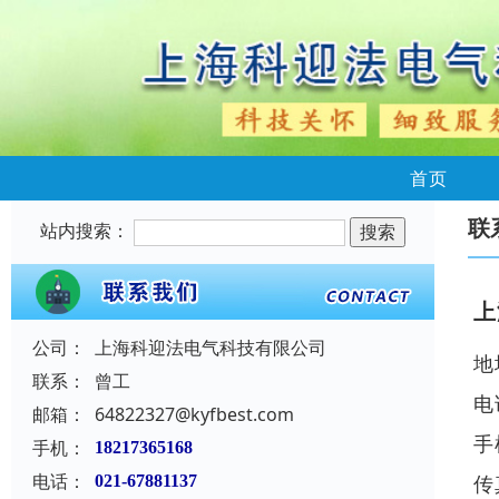
首页
联
站内搜索：
上
公司：
上海科迎法电气科技有限公司
地
联系：
曾工
电
邮箱：
64822327@kyfbest.com
手
手机：
18217365168
电话：
传
021-67881137