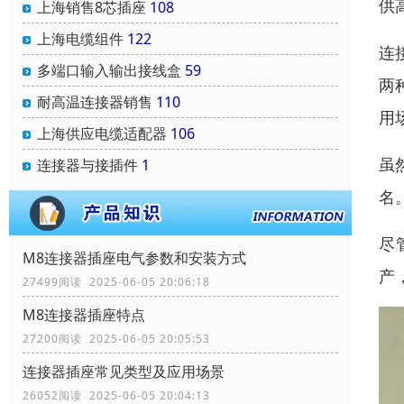
供
上海销售8芯插座
108
上海电缆组件
122
连
多端口输入输出接线盒
59
两
耐高温连接器销售
110
用
上海供应电缆适配器
106
虽
连接器与接插件
1
名
尽
M8连接器插座电气参数和安装方式
产
27499阅读 2025-06-05 20:06:18
M8连接器插座特点
27200阅读 2025-06-05 20:05:53
连接器插座常见类型及应用场景
26052阅读 2025-06-05 20:04:13