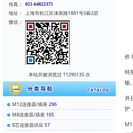
传真：
021-64822375
地址：
上海市松江区涞寅路1881号5栋2层
微信：
价
特
本站共被浏览过 11290135 次
输
并
M12连接器/插座
296
护
M8连接器/插座
105
M
8芯连接器供应
57