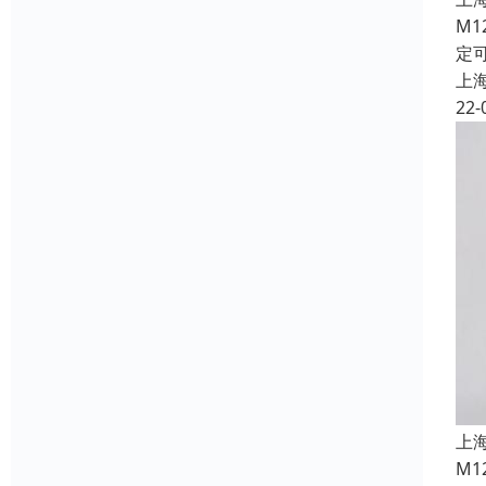
M
定
上
22-
上
M