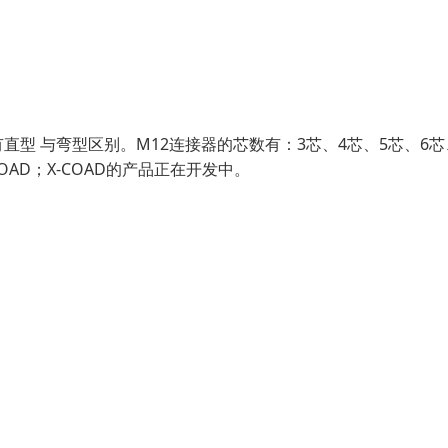
型 与弯型区别。M12连接器的芯数有：3芯、4芯、5芯、6芯
COAD；X-COAD的产品正在开发中。