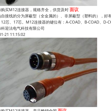
面议
海购买M12连接器，规格齐全，供货及时
场自接线的分为屏蔽型（全金属的）、非屏蔽型（塑料的），好有直
12芯、17芯。M12连接器的键位有：A-COAD、B-COAD、D-
海科迎法电气科技有限公司
01-21 11:15:02
面议
海购买M12连接器，产品畅销全国