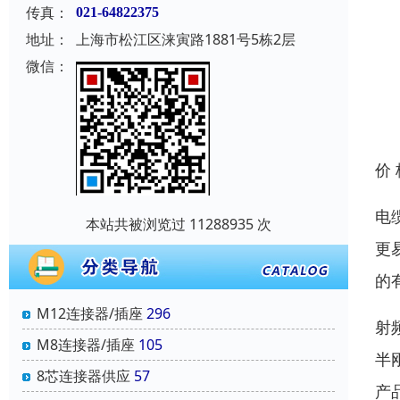
传真：
021-64822375
地址：
上海市松江区涞寅路1881号5栋2层
微信：
价
电
本站共被浏览过 11288935 次
更
的
M12连接器/插座
296
射
M8连接器/插座
105
半
8芯连接器供应
57
产