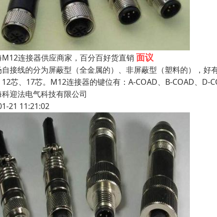
面议
海M12连接器供应商家，百分百好货直销
场自接线的分为屏蔽型（全金属的）、非屏蔽型（塑料的），好有直
12芯、17芯。M12连接器的键位有：A-COAD、B-COAD、D-
海科迎法电气科技有限公司
01-21 11:21:02