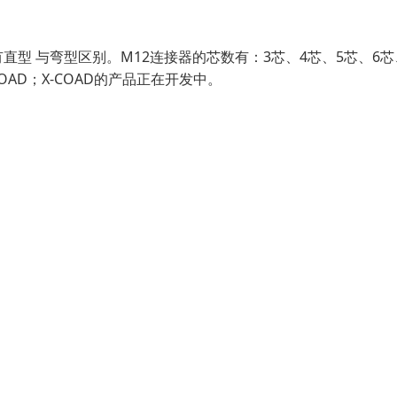
型 与弯型区别。M12连接器的芯数有：3芯、4芯、5芯、6芯
COAD；X-COAD的产品正在开发中。