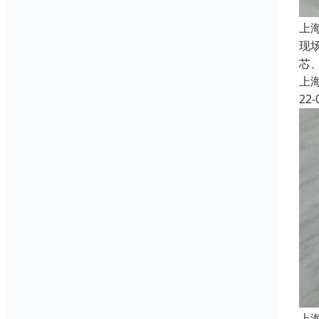
上
现
芯、
上
22-
上