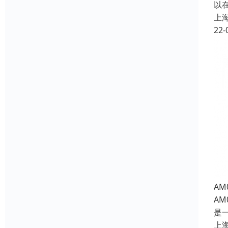
以
上
22-
A
A
是
上