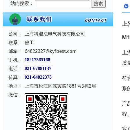
站内搜索：
上
公司：
上海科迎法电气科技有限公司
M
联系：
曾工
邮箱：
64822327@kyfbest.com
上
手机：
18217365168
质
电话：
021-67881137
传真：
符
021-64822375
地址：
上海市松江区涞寅路1881号5栋2层
系
微信：
产
程
客