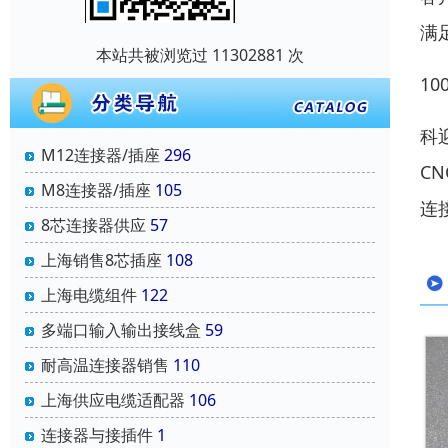
满
本站共被浏览过 11302881 次
1
科
M12连接器/插座
296
C
M8连接器/插座
105
连
8芯连接器供应
57
上海销售8芯插座
108
上海电缆组件
122
多端口输入输出接线盒
59
耐高温连接器销售
110
上海供应电缆适配器
106
连接器与接插件
1