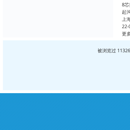
8
起
上
22-
更
被浏览过 113