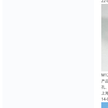
22-
M
产
孔、
上
14-