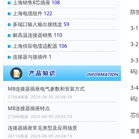
上海销售8芯插座
108
防
上海电缆组件
122
多端口输入输出接线盒
59
3
耐高温连接器销售
110
3
上海供应电缆适配器
106
连接器与接插件
1
3
码)
3
M8连接器插座电气参数和安装方式
27564阅读 2025-06-05 20:06:18
码)
M8连接器插座特点
芯
27266阅读 2025-06-05 20:05:53
连接器插座常见类型及应用场景
常
26116阅读 2025-06-05 20:04:13