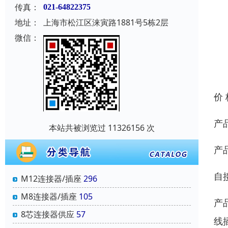
传真：
021-64822375
地址：
上海市松江区涞寅路1881号5栋2层
微信：
价
产
本站共被浏览过 11326156 次
产
自
M12连接器/插座
296
M8连接器/插座
105
产
8芯连接器供应
57
线